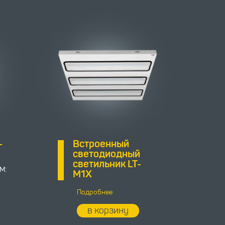
-
Встроенный
светодиодный
светильник LT-
м:
M1X
Подробнее
в корзину