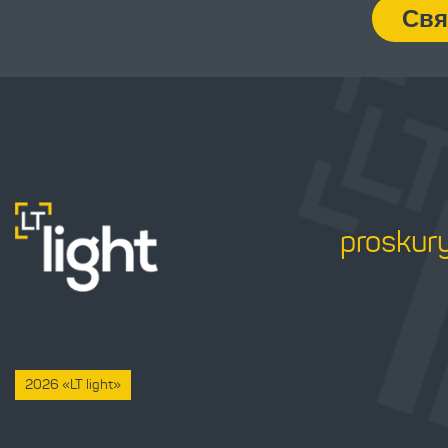
Свя
proskur
2026 «LT light»