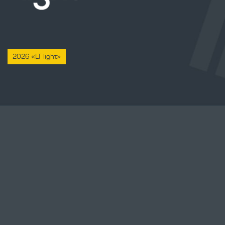
2026 «LT light»