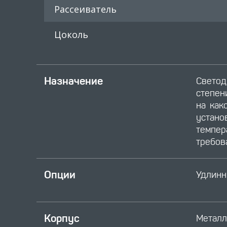
Рассеиватель
Цоколь
Назначение
Светод
степен
на как
устано
темпе
требов
Опции
Удлинн
Корпус
Металл