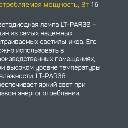
отребляемая мощность, Вт
16
ветодиодная лампа LT-PAR38 –
дин из самых надежных
страиваемых светильников. Его
ожно использовать в
роизводственных помещениях,
ри высоком уровне температуры
 влажности. LT-PAR38
беспечивает яркий свет при
изком энергопотреблении.