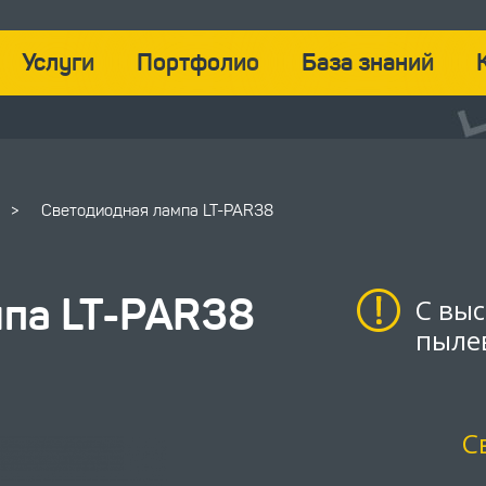
Услуги
Портфолио
База знаний
>
Светодиодная лампа LT-PAR38
мпа LT-PAR38
С вы
пыле
С