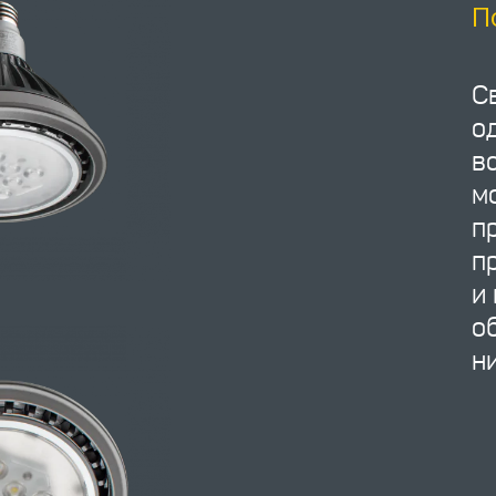
П
С
о
в
м
п
п
и
о
н