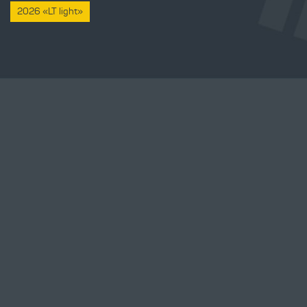
2026 «LT light»