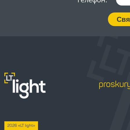
Свя
proskur
2026 «LT light»