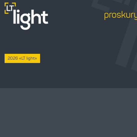
proskur
2026 «LT light»